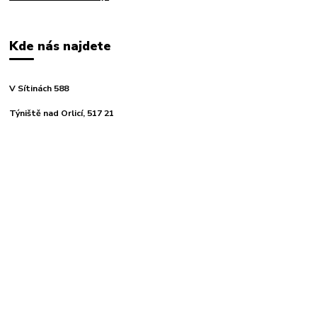
Kde nás najdete
V Sítinách 588
Týniště nad Orlicí, 517 21