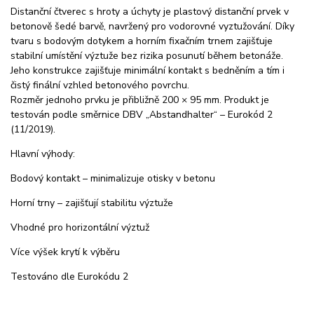
Distanční čtverec s hroty a úchyty je plastový distanční prvek v
betonově šedé barvě, navržený pro vodorovné vyztužování. Díky
tvaru s bodovým dotykem a horním fixačním trnem zajišťuje
stabilní umístění výztuže bez rizika posunutí během betonáže.
Jeho konstrukce zajišťuje minimální kontakt s bedněním a tím i
čistý finální vzhled betonového povrchu.
Rozměr jednoho prvku je přibližně 200 × 95 mm. Produkt je
testován podle směrnice DBV „Abstandhalter“ – Eurokód 2
(11/2019).
Hlavní výhody:
Bodový kontakt – minimalizuje otisky v betonu
Horní trny – zajišťují stabilitu výztuže
Vhodné pro horizontální výztuž
Více výšek krytí k výběru
Testováno dle Eurokódu 2