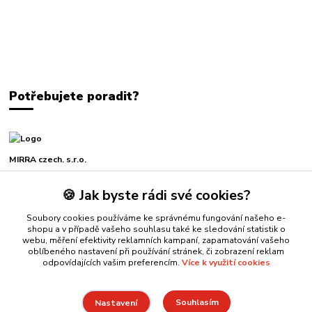
Potřebujete poradit?
MIRRA czech. s.r.o.
🍪 Jak byste rádi své cookies?
+420 739 229 771
Po-Pá, 7-16 hod.
Soubory cookies používáme ke správnému fungování našeho e-
shopu a v případě vašeho souhlasu také ke sledování statistik o
mirra@mirra.cz
webu, měření efektivity reklamních kampaní, zapamatování vašeho
oblíbeného nastavení při používání stránek, či zobrazení reklam
odpovídajících vašim preferencím.
Více k využití cookies
Souhlasím
Nastavení