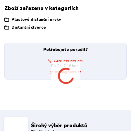
Zboží zařazeno v kategoriích
Plastové distanční prvky
Distanční čtverce
Potřebujete poradit?
+420 739 229 771
Po-Pá, 7-16 hod.
mirra@mirra.cz
Široký výběr produktů