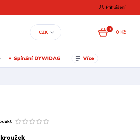
Přihlášení
0
0 Kč
CZK
Více
Spínání DYWIDAG
odukt
 kroužek