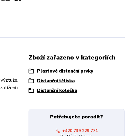
Zboží zařazeno v kategoriích
Plastové distanční prvky
 výztuže,
Distanční tělíska
atížení i
Distanční kolečka
Potřebujete poradit?
+420 739 229 771