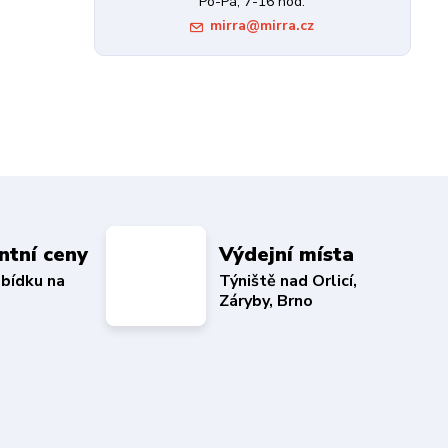
Po-Pá, 7-16 hod.
mirra@mirra.cz
ntní ceny
Výdejní místa
abídku na
Týniště nad Orlicí,
Záryby, Brno