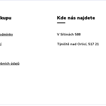
ákupu
Kde nás najdete
odmínky
V Sítinách 588
í
Týniště nad Orlicí, 517 21
bních údajů