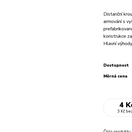
Distanční kro
armování s vyš
prefabrikovan
konstrukce zaj
Hlavní výhody:
Dostupnost
Měrná cena
4 K
3 Kč
be
Číslo produktu: