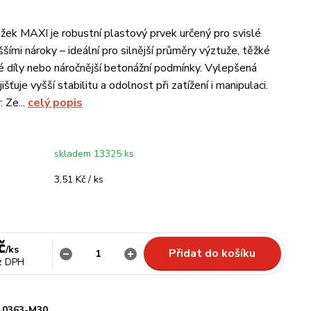
užek MAXI je robustní plastový prvek určený pro svislé
šími nároky – ideální pro silnější průměry výztuže, těžké
é díly nebo náročnější betonážní podmínky. Vylepšená
išťuje vyšší stabilitu a odolnost při zatížení i manipulaci.
 Ze...
celý popis
skladem 13325 ks
3,51 Kč / ks
č
/
ks
Přidat do košíku
z DPH
0363-M30