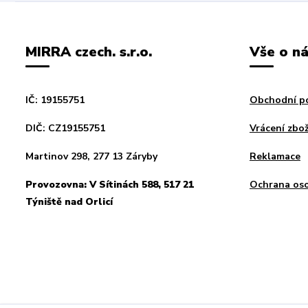
MIRRA czech. s.r.o.
Vše o n
IČ: 19155751
Obchodní p
DIČ: CZ19155751
Vrácení zbož
Martinov 298, 277 13 Záryby
Reklamace
Provozovna: V Sítinách 588, 517 21
Ochrana oso
Týniště nad Orlicí