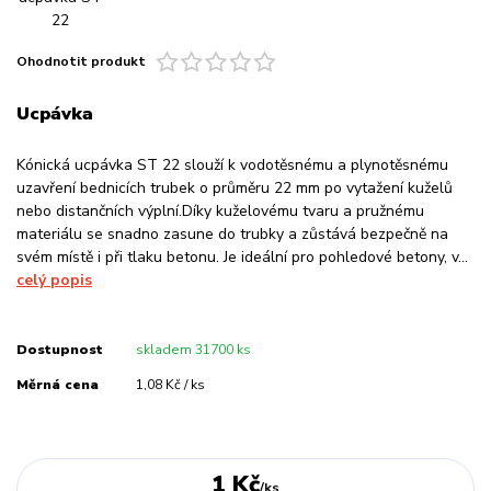
Ohodnotit produkt
Ucpávka
Kónická ucpávka ST 22 slouží k vodotěsnému a plynotěsnému
uzavření bednicích trubek o průměru 22 mm po vytažení kuželů
nebo distančních výplní.Díky kuželovému tvaru a pružnému
materiálu se snadno zasune do trubky a zůstává bezpečně na
svém místě i při tlaku betonu. Je ideální pro pohledové betony, v...
celý popis
Dostupnost
skladem 31700 ks
Měrná cena
1,08 Kč / ks
1 Kč
/
ks