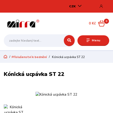
CZK
0
0 Kč
Menu
Příslušenství k bednění
Kónická ucpávka ST 22
Kónická ucpávka ST 22