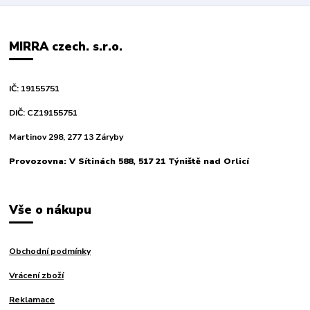
MIRRA czech. s.r.o.
IČ: 19155751
DIČ: CZ19155751
Martinov 298, 277 13 Záryby
Provozovna: V Sítinách 588, 517 21 Týniště nad Orlicí
Vše o nákupu
Obchodní podmínky
Vrácení zboží
Reklamace