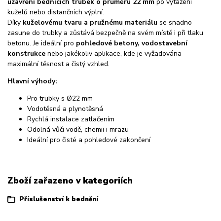
uzavření bednicích trubek o průměru 22 mm
po vytažení
kuželů nebo distančních výplní.
Díky
kuželovému tvaru a pružnému materiálu
se snadno
zasune do trubky a zůstává bezpečně na svém místě i při tlaku
betonu. Je ideální pro
pohledové betony, vodostavební
konstrukce
nebo jakékoliv aplikace, kde je vyžadována
maximální těsnost a čistý vzhled.
Hlavní výhody:
Pro trubky s Ø22 mm
Vodotěsná a plynotěsná
Rychlá instalace zatlačením
Odolná vůči vodě, chemii i mrazu
Ideální pro čisté a pohledové zakončení
Zboží zařazeno v kategoriích
Příslušenství k bednění