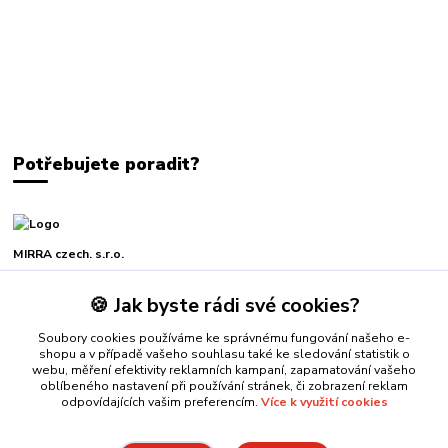
Potřebujete poradit?
MIRRA czech. s.r.o.
🍪 Jak byste rádi své cookies?
+420 739 229 771
Po-Pá, 7-16 hod.
Soubory cookies používáme ke správnému fungování našeho e-
shopu a v případě vašeho souhlasu také ke sledování statistik o
mirra@mirra.cz
webu, měření efektivity reklamních kampaní, zapamatování vašeho
oblíbeného nastavení při používání stránek, či zobrazení reklam
odpovídajících vašim preferencím.
Více k využití cookies