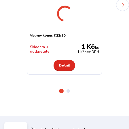
Vsuvný kónus K22/10
Vsuvný kónus 
1 Kč
skladem
Skladem u
/
ks
27750 ks
dodavatele
1 Kč
bez DPH
Detail