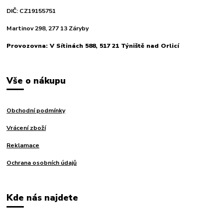
DIČ: CZ19155751
Martinov 298, 277 13 Záryby
Provozovna: V Sítinách 588, 517 21 Týniště nad Orlicí
Vše o nákupu
Obchodní podmínky
Vrácení zboží
Reklamace
Ochrana osobních údajů
Kde nás najdete