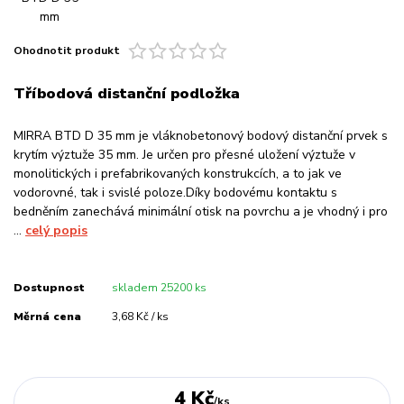
Ohodnotit produkt
Tříbodová distanční podložka
MIRRA BTD D 35 mm je vláknobetonový bodový distanční prvek s
krytím výztuže 35 mm. Je určen pro přesné uložení výztuže v
monolitických i prefabrikovaných konstrukcích, a to jak ve
vodorovné, tak i svislé poloze.Díky bodovému kontaktu s
bedněním zanechává minimální otisk na povrchu a je vhodný i pro
...
celý popis
Dostupnost
skladem 25200 ks
Měrná cena
3,68 Kč / ks
4 Kč
/
ks