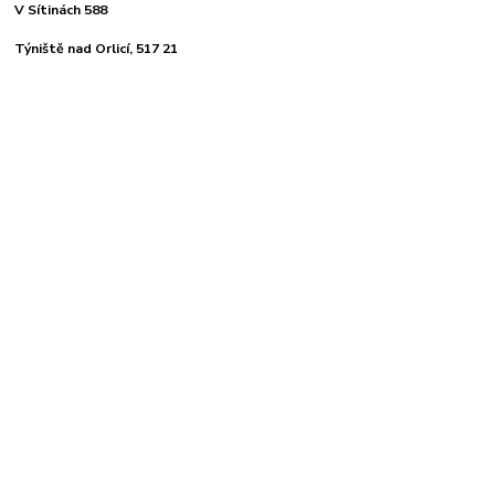
V Sítinách 588
Týniště nad Orlicí, 517 21