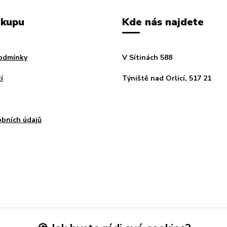
ákupu
Kde nás najdete
odmínky
V Sítinách 588
í
Týniště nad Orlicí, 517 21
bních údajů