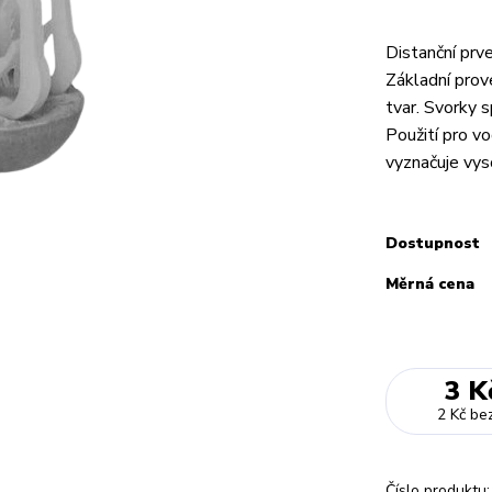
Distanční prv
Základní prov
tvar. Svorky s
Použití pro v
vyznačuje vys
Dostupnost
Měrná cena
3 K
2 Kč
be
Číslo produktu: