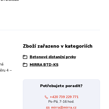
Zboží zařazeno v kategoriích
Betonové distanční prvky
má
MIRRA BTD-KS
ěru 4 –
Potřebujete poradit?
+420 739 229 771
Po-Pá, 7-16 hod.
mirra@mirra.cz