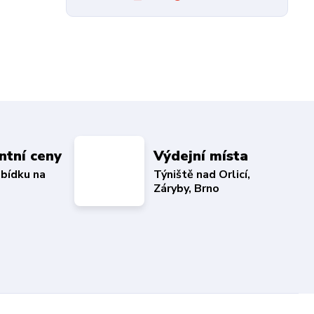
ntní ceny
Výdejní místa
abídku na
Týniště nad Orlicí,
Záryby, Brno