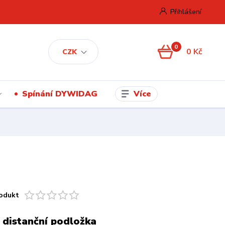
Přihlášení
0
0 Kč
CZK
Více
Spínání DYWIDAG
odukt
 distanční podložka