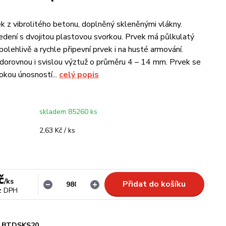
ek z vibrolitého betonu, doplněný skleněnými vlákny.
edení s dvojitou plastovou svorkou. Prvek má půlkulatý
polehlivě a rychle připevní prvek i na husté armování.
odorovnou i svislou výztuž o průměru 4 – 14 mm. Prvek se
okou únosností...
celý popis
skladem 85260 ks
2,63 Kč / ks
č
/
ks
Přidat do košíku
z DPH
BTDSKS20