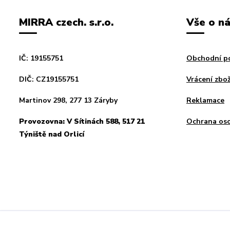
MIRRA czech. s.r.o.
Vše o n
IČ: 19155751
Obchodní p
DIČ: CZ19155751
Vrácení zbož
Martinov 298, 277 13 Záryby
Reklamace
Provozovna: V Sítinách 588, 517 21
Ochrana oso
Týniště nad Orlicí