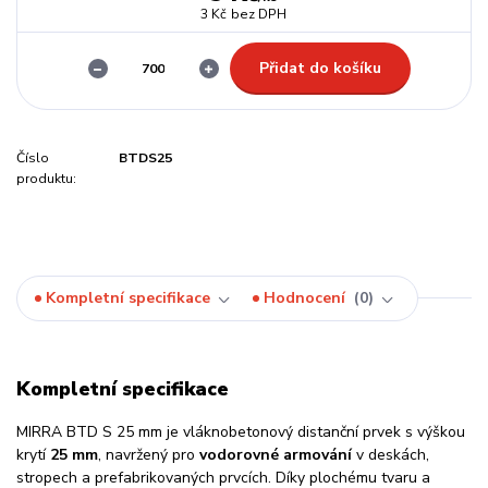
3 Kč
bez DPH
Přidat do košíku
Číslo
BTDS25
produktu:
Kompletní specifikace
Hodnocení
0
Kompletní specifikace
MIRRA BTD S 25 mm je vláknobetonový distanční prvek s výškou
krytí
25 mm
, navržený pro
vodorovné armování
v deskách,
stropech a prefabrikovaných prvcích. Díky plochému tvaru a