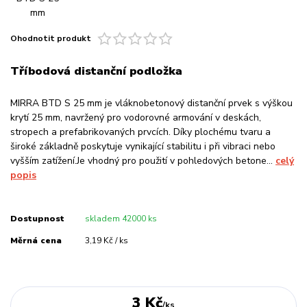
Ohodnotit produkt
Tříbodová distanční podložka
MIRRA BTD S 25 mm je vláknobetonový distanční prvek s výškou
krytí 25 mm, navržený pro vodorovné armování v deskách,
stropech a prefabrikovaných prvcích. Díky plochému tvaru a
široké základně poskytuje vynikající stabilitu i při vibraci nebo
vyšším zatížení.Je vhodný pro použití v pohledových betone...
celý
popis
Dostupnost
skladem 42000 ks
Měrná cena
3,19 Kč / ks
3 Kč
/
ks