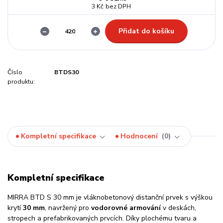
3 Kč
bez DPH
Přidat do košíku
Číslo
BTDS30
produktu:
Kompletní specifikace
Hodnocení
0
Kompletní specifikace
MIRRA BTD S 30 mm je vláknobetonový distanční prvek s výškou
krytí
30 mm
, navržený pro
vodorovné armování
v deskách,
stropech a prefabrikovaných prvcích. Díky plochému tvaru a