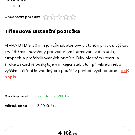
Ohodnotit produkt
Tříbodová distanční podložka
MIRRA BTD S 30 mm je vláknobetonový distanční prvek s výškou
krytí 30 mm, navržený pro vodorovné armování v deskách,
stropech a prefabrikovaných prvcích. Díky plochému tvaru a
široké základně poskytuje vynikající stabilitu i při vibraci nebo
vyšším zatížení.Je vhodný pro použití v pohledových betone...
celý
popis
Dostupnost
skladem 25200 ks
Měrná cena
3,59 Kč / ks
4 Kč
/
ks