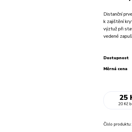
Distanční prv
k zajištění kr
výztuž při st
vedené zapuš
Dostupnost
Měrná cena
25 
20 Kč
b
Číslo produktu: