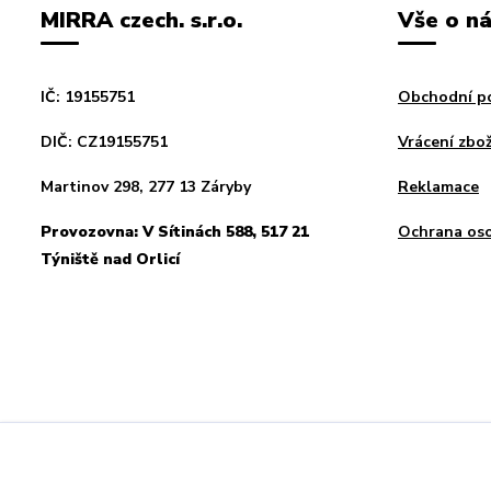
MIRRA czech. s.r.o.
Vše o n
IČ: 19155751
Obchodní p
DIČ: CZ19155751
Vrácení zbož
Martinov 298, 277 13 Záryby
Reklamace
Provozovna: V Sítinách 588, 517 21
Ochrana oso
Týniště nad Orlicí