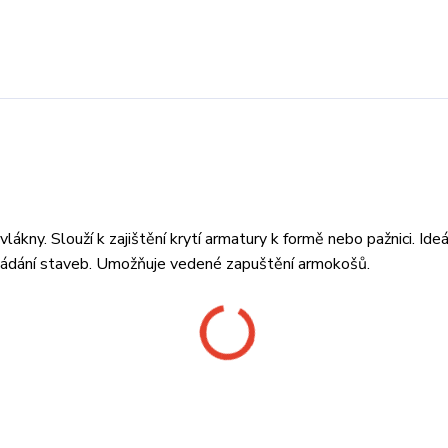
ákny. Slouží k zajištění krytí armatury k formě nebo pažnici. Ideál
akládání staveb. Umožňuje vedené zapuštění armokošů.