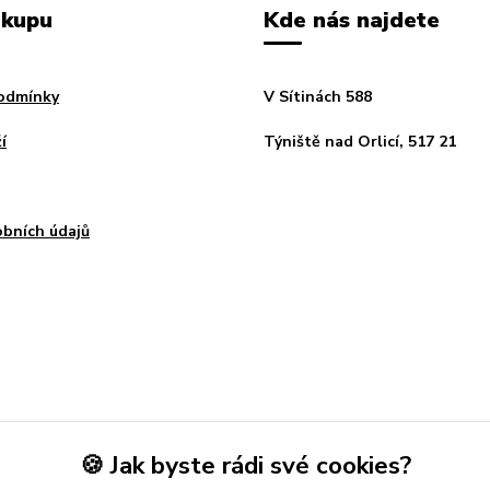
ákupu
Kde nás najdete
odmínky
V Sítinách 588
í
Týniště nad Orlicí, 517 21
bních údajů
🍪 Jak byste rádi své cookies?