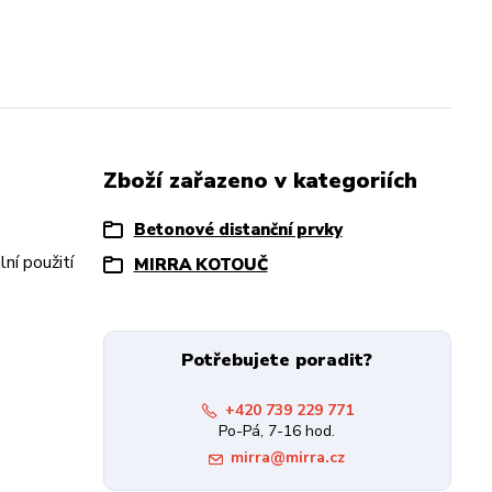
Zboží zařazeno v kategoriích
Betonové distanční prvky
ní použití
MIRRA KOTOUČ
Potřebujete poradit?
+420 739 229 771
Po-Pá, 7-16 hod.
mirra@mirra.cz