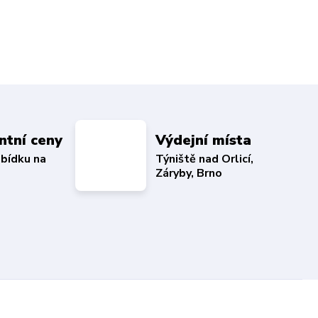
ntní ceny
Výdejní místa
abídku na
Týniště nad Orlicí,
Záryby, Brno