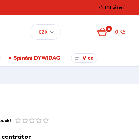
Přihlášení
0
0 Kč
CZK
Více
Spínání DYWIDAG
odukt
 centrátor