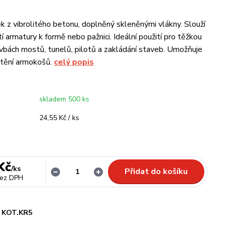
ek z vibrolitého betonu, doplněný skleněnými vlákny. Slouží
ytí armatury k formě nebo pažnici. Ideální použití pro těžkou
avbách mostů, tunelů, pilotů a zakládání staveb. Umožňuje
tění armokošů.
celý popis
skladem 500 ks
24,55 Kč / ks
Kč
/
ks
Přidat do košíku
ez DPH
KOT.KR5