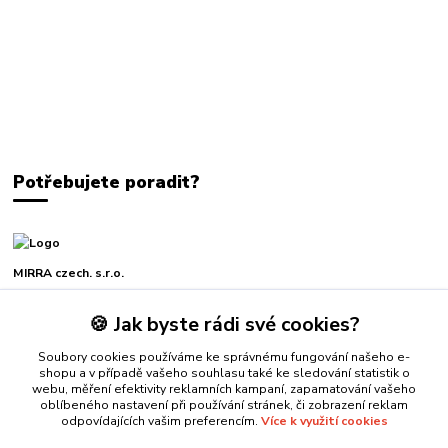
Potřebujete poradit?
MIRRA czech. s.r.o.
🍪 Jak byste rádi své cookies?
+420 739 229 771
Po-Pá, 7-16 hod.
Soubory cookies používáme ke správnému fungování našeho e-
shopu a v případě vašeho souhlasu také ke sledování statistik o
mirra@mirra.cz
webu, měření efektivity reklamních kampaní, zapamatování vašeho
oblíbeného nastavení při používání stránek, či zobrazení reklam
odpovídajících vašim preferencím.
Více k využití cookies