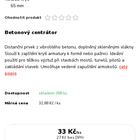
Ohodnotit produkt
Betonový centrátor
Distanční prvek z vibrolitého betonu, doplněný skleněnými vlákny.
Slouží k zajištění krytí armatury k formě nebo pažnici. Ideální
použití pro těžkou výztuž při stavbách mostů, tunelů, pilotů a
zakládání staveb. Umožňuje vedené zapuštění armokošů.
celý
popis
Dostupnost
skladem 388 ks
Měrná cena
32,88 Kč / ks
33 Kč
/
ks
27 Kč
bez DPH