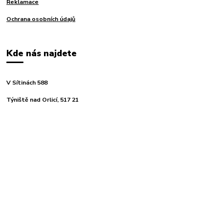
Reklamace
Ochrana osobních údajů
Kde nás najdete
V Sítinách 588
Týniště nad Orlicí, 517 21