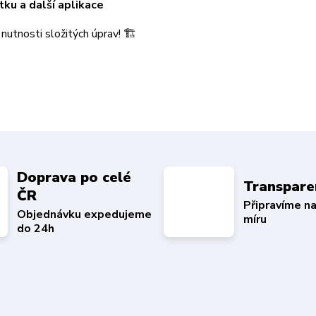
ku a další aplikace
nutnosti složitých úprav! 🏗️
Doprava po celé
Transpare
ČR
Připravíme n
Objednávku expedujeme
míru
do 24h