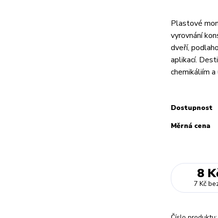
Plastové mont
vyrovnání kons
dveří, podlah
aplikací. Dest
chemikáliím a 
Dostupnost
Měrná cena
8 K
7 Kč
be
Číslo produktu: