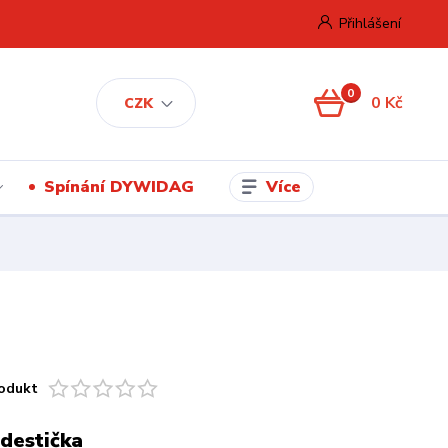
Přihlášení
0
0 Kč
CZK
Více
Spínání DYWIDAG
odukt
destička