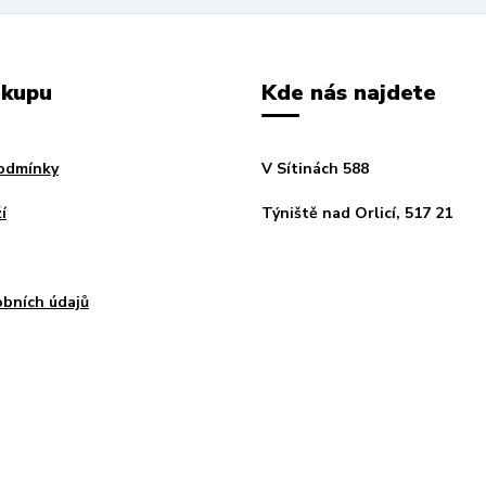
ákupu
Kde nás najdete
odmínky
V Sítinách 588
í
Týniště nad Orlicí, 517 21
bních údajů