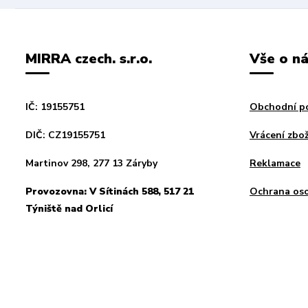
MIRRA czech. s.r.o.
Vše o n
IČ: 19155751
Obchodní p
DIČ: CZ19155751
Vrácení zbož
Martinov 298, 277 13 Záryby
Reklamace
Provozovna: V Sítinách 588, 517 21
Ochrana oso
Týniště nad Orlicí