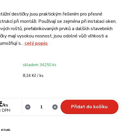
ážní destičky jsou praktickým řešením pro přesné
trukcí při montáži. Používají se zejména při instalaci oken,
ových roštů, prefabrikovaných prvků a dalších stavebních
ičky mají vysokou nosnost, jsou odolné vůči vlhkosti a
umožňují s...
celý popis
skladem 34250 ks
8,24 Kč / ks
č
/
ks
Přidat do košíku
z DPH
0245