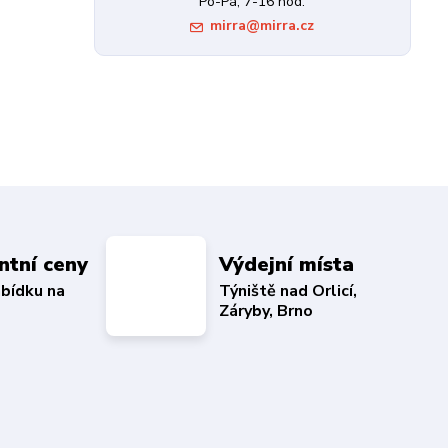
Po-Pá, 7-16 hod.
mirra@mirra.cz
ntní ceny
Výdejní místa
abídku na
Týniště nad Orlicí,
Záryby, Brno