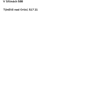
V Sítinách 588
Týniště nad Orlicí, 517 21