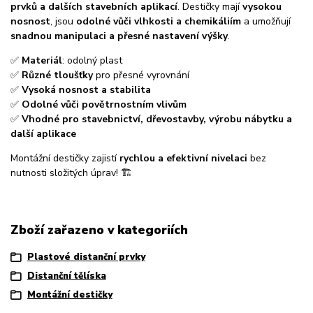
prvků a dalších stavebních aplikací
. Destičky mají
vysokou
nosnost
, jsou
odolné vůči vlhkosti a chemikáliím
a umožňují
snadnou manipulaci a přesné nastavení výšky
.
✅
Materiál
: odolný plast
✅
Různé tloušťky
pro přesné vyrovnání
✅
Vysoká nosnost a stabilita
✅
Odolné vůči povětrnostním vlivům
✅
Vhodné pro stavebnictví, dřevostavby, výrobu nábytku a
další aplikace
Montážní destičky zajistí
rychlou a efektivní nivelaci
bez
nutnosti složitých úprav! 🏗️
Zboží zařazeno v kategoriích
Plastové distanční prvky
Distanční tělíska
Montážní destičky