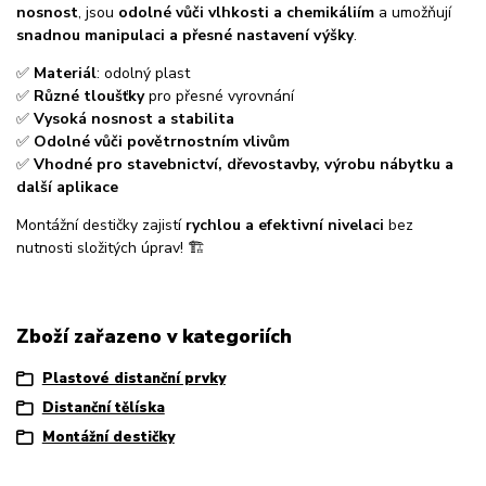
nosnost
, jsou
odolné vůči vlhkosti a chemikáliím
a umožňují
snadnou manipulaci a přesné nastavení výšky
.
✅
Materiál
: odolný plast
✅
Různé tloušťky
pro přesné vyrovnání
✅
Vysoká nosnost a stabilita
✅
Odolné vůči povětrnostním vlivům
✅
Vhodné pro stavebnictví, dřevostavby, výrobu nábytku a
další aplikace
Montážní destičky zajistí
rychlou a efektivní nivelaci
bez
nutnosti složitých úprav! 🏗️
Zboží zařazeno v kategoriích
Plastové distanční prvky
Distanční tělíska
Montážní destičky