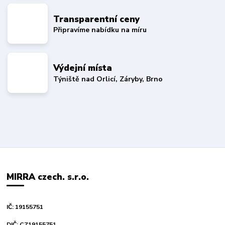
Transparentní ceny
Připravíme nabídku na míru
Výdejní místa
Týniště nad Orlicí, Záryby, Brno
MIRRA czech. s.r.o.
IČ: 19155751
DIČ: CZ19155751