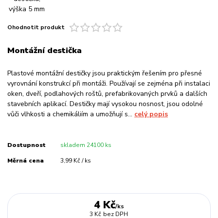
Ohodnotit produkt
Montážní destička
Plastové montážní destičky jsou praktickým řešením pro přesné
vyrovnání konstrukcí při montáži. Používají se zejména při instalaci
oken, dveří, podlahových roštů, prefabrikovaných prvků a dalších
stavebních aplikací. Destičky mají vysokou nosnost, jsou odolné
vůči vlhkosti a chemikáliím a umožňují s...
celý popis
Dostupnost
skladem 24100 ks
Měrná cena
3,99 Kč / ks
4 Kč
/
ks
3 Kč
bez DPH