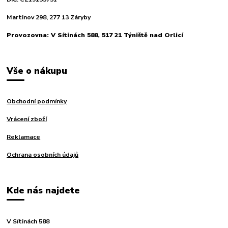
Martinov 298, 277 13 Záryby
Provozovna: V Sítinách 588, 517 21 Týniště nad Orlicí
Vše o nákupu
Obchodní podmínky
Vrácení zboží
Reklamace
Ochrana osobních údajů
Kde nás najdete
V Sítinách 588