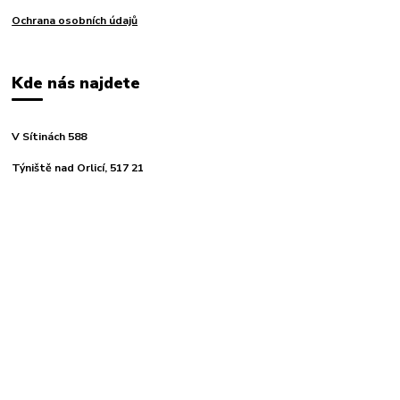
Ochrana osobních údajů
Kde nás najdete
V Sítinách 588
Týniště nad Orlicí, 517 21