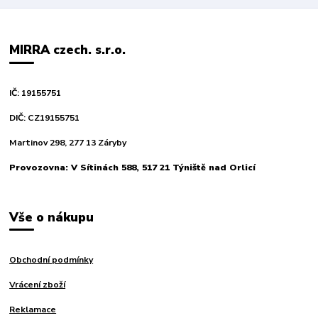
MIRRA czech. s.r.o.
IČ: 19155751
DIČ: CZ19155751
Martinov 298, 277 13 Záryby
Provozovna: V Sítinách 588, 517 21 Týniště nad Orlicí
Vše o nákupu
Obchodní podmínky
Vrácení zboží
Reklamace