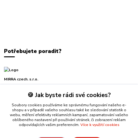
Potřebujete poradit?
MIRRA czech. s.r.o.
🍪 Jak byste rádi své cookies?
+420 739 229 771
Po-Pá, 7-16 hod.
Soubory cookies používáme ke správnému fungování našeho e-
shopu a v případě vašeho souhlasu také ke sledování statistik o
mirra@mirra.cz
webu, měření efektivity reklamních kampaní, zapamatování vašeho
oblíbeného nastavení při používání stránek, či zobrazení reklam
odpovídajících vašim preferencím.
Více k využití cookies