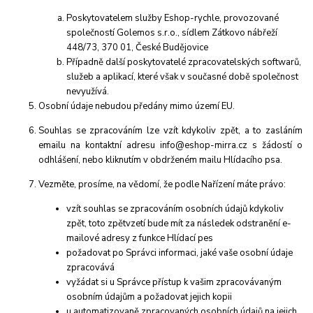
Poskytovatelem služby Eshop-rychle, provozované
společností Golemos s.r.o., sídlem Zátkovo nábřeží
448/73, 370 01, České Budějovice
Případně další poskytovatelé zpracovatelských softwarů,
služeb a aplikací, které však v současné době společnost
nevyužívá.
Osobní údaje nebudou předány mimo území EU.
Souhlas se zpracováním lze vzít kdykoliv zpět, a to zasláním
emailu na kontaktní adresu info@eshop-mirra.cz s žádostí o
odhlášení, nebo kliknutím v obdrženém mailu Hlídacího psa.
Vezměte, prosíme, na vědomí, že podle Nařízení máte právo:
vzít souhlas se zpracováním osobních údajů kdykoliv
zpět, toto zpětvzetí bude mít za následek odstranění e-
mailové adresy z funkce Hlídací pes
požadovat po Správci informaci, jaké vaše osobní údaje
zpracovává
vyžádat si u Správce přístup k vašim zpracovávaným
osobním údajům a požadovat jejich kopii
u automatizovaně zpracovaných osobních údajů na jejich