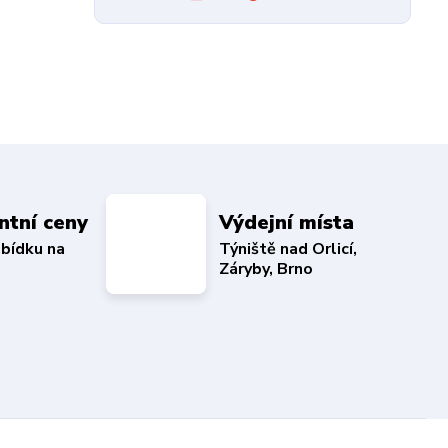
ntní ceny
Výdejní místa
abídku na
Týniště nad Orlicí,
Záryby, Brno