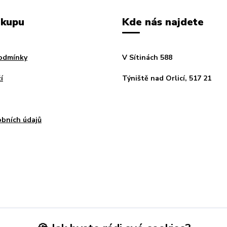
ákupu
Kde nás najdete
odmínky
V Sítinách 588
í
Týniště nad Orlicí, 517 21
bních údajů