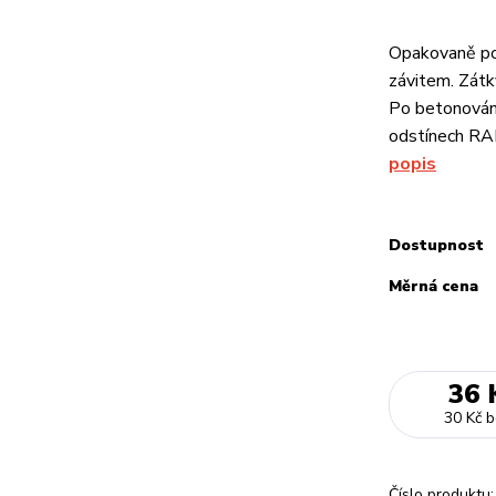
Opakovaně pou
závitem. Zátk
Po betonování
odstínech RAL
popis
Dostupnost
Měrná cena
36 
30 Kč
b
Číslo produktu: