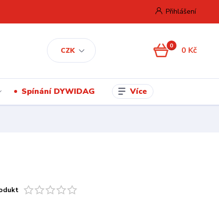
Přihlášení
0
0 Kč
CZK
Více
Spínání DYWIDAG
odukt