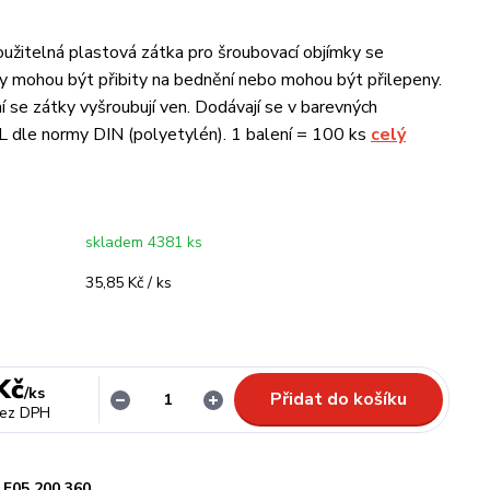
žitelná plastová zátka pro šroubovací objímky se
y mohou být přibity na bednění nebo mohou být přilepeny.
 se zátky vyšroubují ven. Dodávají se v barevných
 dle normy DIN (polyetylén). 1 balení = 100 ks
celý
skladem 4381 ks
35,85 Kč / ks
Kč
/
ks
Přidat do košíku
ez DPH
F05.200.360