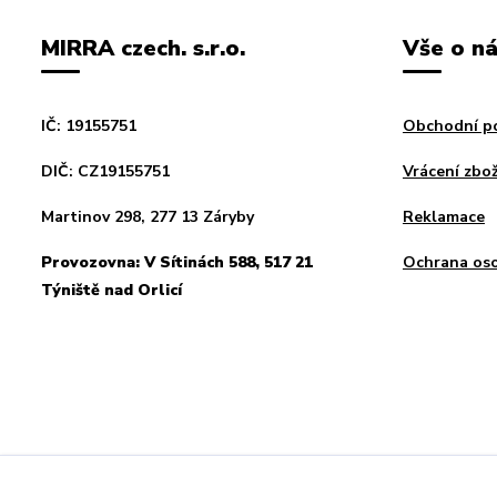
MIRRA czech. s.r.o.
Vše o n
IČ: 19155751
Obchodní p
DIČ: CZ19155751
Vrácení zbož
Martinov 298, 277 13 Záryby
Reklamace
Provozovna: V Sítinách 588, 517 21
Ochrana oso
Týniště nad Orlicí