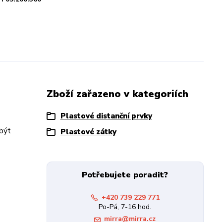
Zboží zařazeno v kategoriích
Plastové distanční prvky
být
Plastové zátky
Potřebujete poradit?
+420 739 229 771
Po-Pá, 7-16 hod.
mirra@mirra.cz