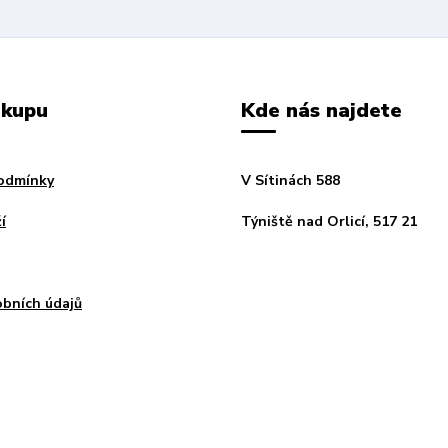
ákupu
Kde nás najdete
odmínky
V Sítinách 588
í
Týniště nad Orlicí, 517 21
bních údajů