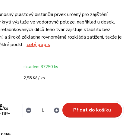
onosný plastový distanční prvek určený pro zajištění
 krytí výztuže ve vodorovné poloze, například u desek,
efabrikovaných dílců.Jeho tvar zajišťuje stabilitu bez
í, a široká základna rovnoměrně rozkládá zatížení, takže je
ěkké podkl...
celý popis
skladem 37250 ks
2,98 Kč / ks
č
/
ks
Přidat do košíku
z DPH
0465