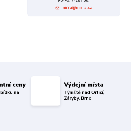
Po-Pá, 7-16 hod.
mirra@mirra.cz
ntní ceny
Výdejní místa
abídku na
Týniště nad Orlicí,
Záryby, Brno