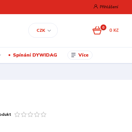
Přihlášení
0
0 Kč
CZK
Více
Spínání DYWIDAG
odukt