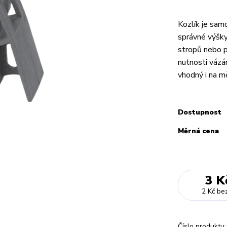
Kozlík je sam
správné výšky
stropů nebo pr
nutnosti vázán
vhodný i na m
Dostupnost
Měrná cena
3 K
2 Kč
be
Číslo produktu: