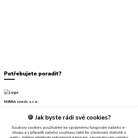
Potřebujete poradit?
MIRRA czech. s.r.o.
🍪 Jak byste rádi své cookies?
+420 739 229 771
Po-Pá, 7-16 hod.
Soubory cookies používáme ke správnému fungování našeho e-
shopu a v případě vašeho souhlasu také ke sledování statistik o
mirra@mirra.cz
webu, měření efektivity reklamních kampaní, zapamatování vašeho