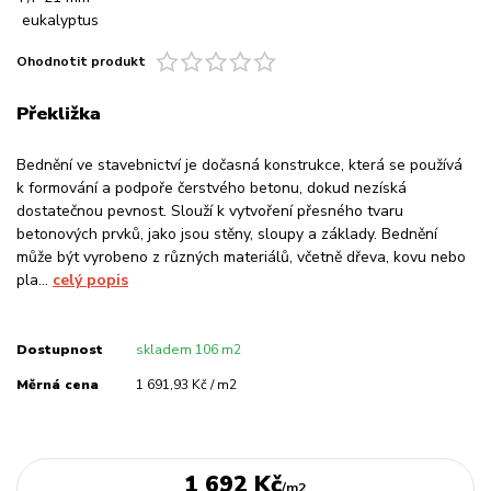
Ohodnotit produkt
Překližka
Bednění ve stavebnictví je dočasná konstrukce, která se používá
k formování a podpoře čerstvého betonu, dokud nezíská
dostatečnou pevnost. Slouží k vytvoření přesného tvaru
betonových prvků, jako jsou stěny, sloupy a základy. Bednění
může být vyrobeno z různých materiálů, včetně dřeva, kovu nebo
pla...
celý popis
Dostupnost
skladem 106 m2
Měrná cena
1 691,93 Kč / m2
1 692 Kč
/
m2