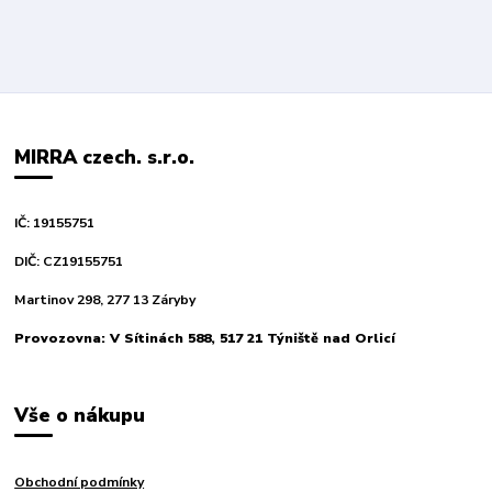
MIRRA czech. s.r.o.
IČ: 19155751
DIČ: CZ19155751
Martinov 298, 277 13 Záryby
Provozovna: V Sítinách 588, 517 21 Týniště nad Orlicí
Vše o nákupu
Obchodní podmínky