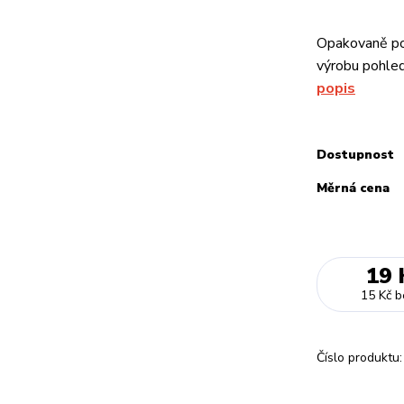
Opakovaně pou
výrobu pohled
popis
Dostupnost
Měrná cena
19 
15 Kč
b
Číslo produktu: