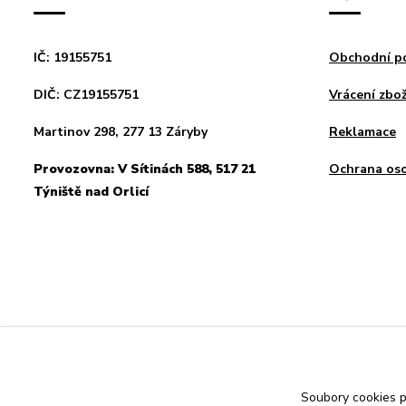
IČ: 19155751
Obchodní p
DIČ: CZ19155751
Vrácení zbož
Martinov 298, 277 13 Záryby
Reklamace
Provozovna: V Sítinách 588, 517 21
Ochrana oso
Týniště nad Orlicí
Soubory cookies 