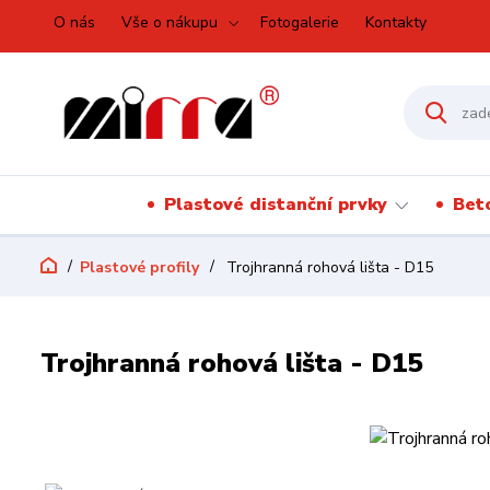
O nás
Vše o nákupu
Fotogalerie
Kontakty
Plastové distanční prvky
Bet
Plastové profily
Trojhranná rohová lišta - D15
Trojhranná rohová lišta - D15