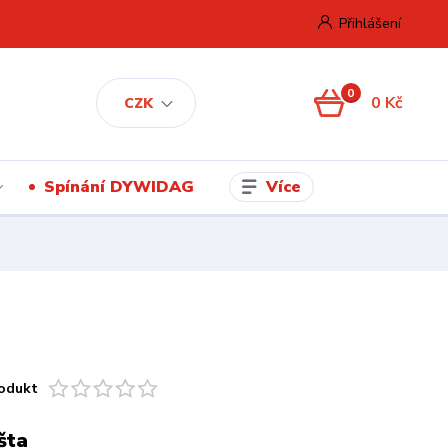
Přihlášení
0
0 Kč
CZK
Více
Spínání DYWIDAG
odukt
šta