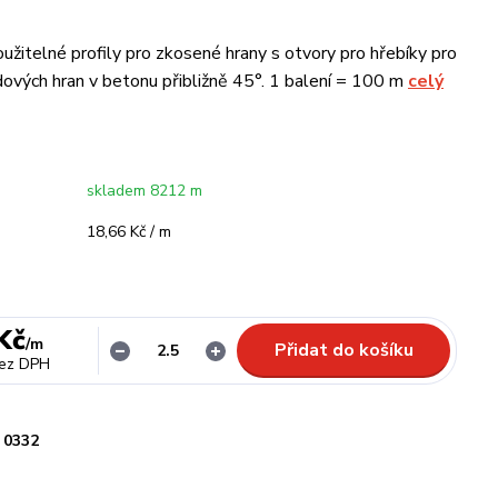
žitelné profily pro zkosené hrany s otvory pro hřebíky pro
ových hran v betonu přibližně 45°. 1 balení = 100 m
celý
skladem 8212 m
18,66 Kč / m
Kč
/
m
Přidat do košíku
ez DPH
0332