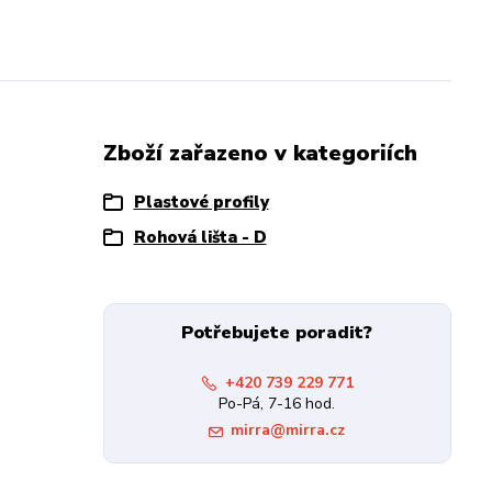
Zboží zařazeno v kategoriích
Plastové profily
Rohová lišta - D
Potřebujete poradit?
+420 739 229 771
Po-Pá, 7-16 hod.
mirra@mirra.cz