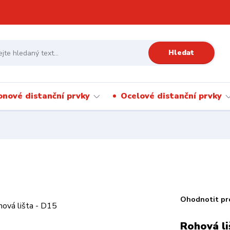
Hledat
onové distanční prvky
Ocelové distanční prvky
Ohodnotit pr
Rohová li