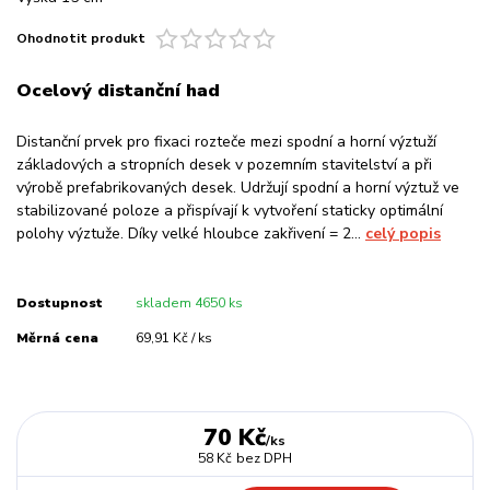
Ohodnotit produkt
Ocelový distanční had
Distanční prvek pro fixaci rozteče mezi spodní a horní výztuží
základových a stropních desek v pozemním stavitelství a při
výrobě prefabrikovaných desek. Udržují spodní a horní výztuž ve
stabilizované poloze a přispívají k vytvoření staticky optimální
polohy výztuže. Díky velké hloubce zakřivení = 2...
celý popis
Dostupnost
skladem 4650 ks
Měrná cena
69,91 Kč / ks
70 Kč
/
ks
58 Kč
bez DPH