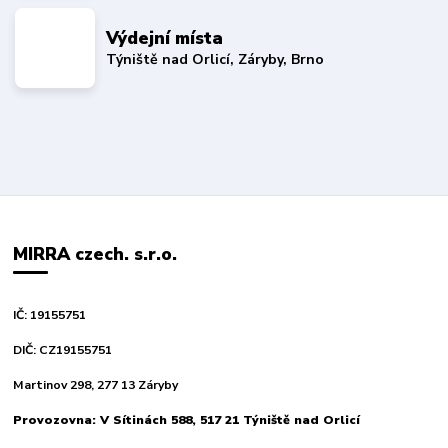
Výdejní místa
Týniště nad Orlicí, Záryby, Brno
MIRRA czech. s.r.o.
IČ: 19155751
DIČ: CZ19155751
Martinov 298, 277 13 Záryby
Provozovna: V Sítinách 588, 517 21 Týniště nad Orlicí