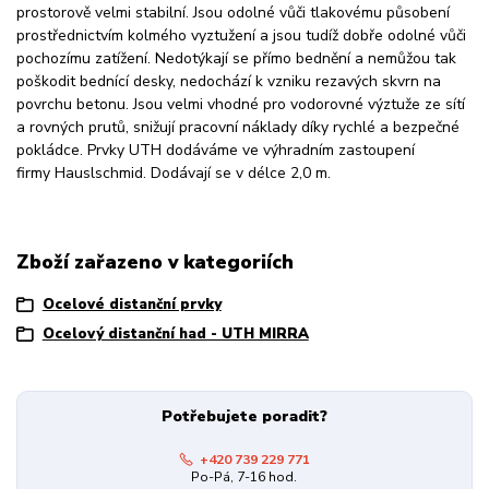
prostorově velmi stabilní. Jsou odolné vůči tlakovému působení
prostřednictvím kolmého vyztužení a jsou tudíž dobře odolné vůči
pochozímu zatížení. Nedotýkají se přímo bednění a nemůžou tak
poškodit bednící desky, nedochází k vzniku rezavých skvrn na
povrchu betonu. Jsou velmi vhodné pro vodorovné výztuže ze sítí
a rovných prutů, snižují pracovní náklady díky rychlé a bezpečné
pokládce. Prvky UTH dodáváme ve výhradním zastoupení
firmy
Hauslschmid
. Dodávají se v délce 2,0 m.
Zboží zařazeno v kategoriích
Ocelové distanční prvky
Ocelový distanční had - UTH MIRRA
Potřebujete poradit?
+420 739 229 771
Po-Pá, 7-16 hod.