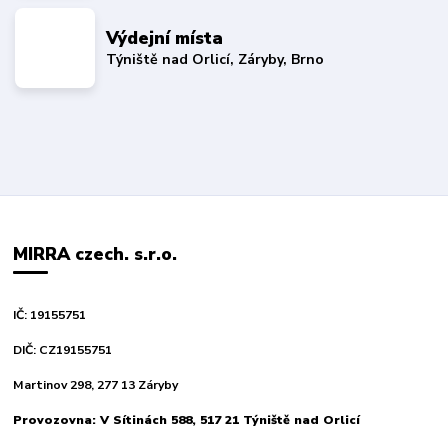
Výdejní místa
Týniště nad Orlicí, Záryby, Brno
MIRRA czech. s.r.o.
IČ: 19155751
DIČ: CZ19155751
Martinov 298, 277 13 Záryby
Provozovna: V Sítinách 588, 517 21 Týniště nad Orlicí