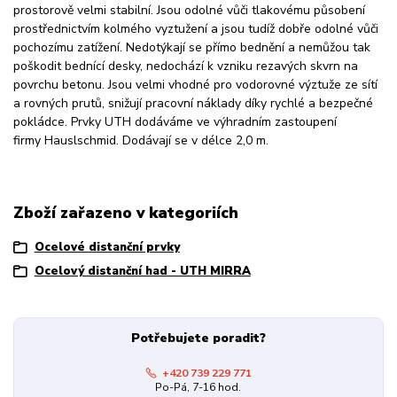
prostorově velmi stabilní. Jsou odolné vůči tlakovému působení
prostřednictvím kolmého vyztužení a jsou tudíž dobře odolné vůči
pochozímu zatížení. Nedotýkají se přímo bednění a nemůžou tak
poškodit bednící desky, nedochází k vzniku rezavých skvrn na
povrchu betonu. Jsou velmi vhodné pro vodorovné výztuže ze sítí
a rovných prutů, snižují pracovní náklady díky rychlé a bezpečné
pokládce. Prvky UTH dodáváme ve výhradním zastoupení
firmy
Hauslschmid
. Dodávají se v délce 2,0 m.
Zboží zařazeno v kategoriích
Ocelové distanční prvky
Ocelový distanční had - UTH MIRRA
Potřebujete poradit?
+420 739 229 771
Po-Pá, 7-16 hod.