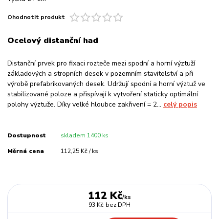
Ohodnotit produkt
Ocelový distanční had
Distanční prvek pro fixaci rozteče mezi spodní a horní výztuží
základových a stropních desek v pozemním stavitelství a při
výrobě prefabrikovaných desek. Udržují spodní a horní výztuž ve
stabilizované poloze a přispívají k vytvoření staticky optimální
polohy výztuže. Díky velké hloubce zakřivení = 2...
celý popis
Dostupnost
skladem 1400 ks
Měrná cena
112,25 Kč / ks
112 Kč
/
ks
93 Kč
bez DPH